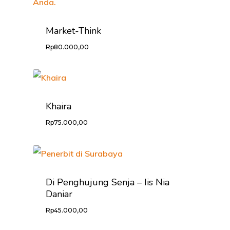
PROFILE
Market-Think
KABAR LITER
Rp
80.000,00
CARA ORDER
PRODUK
Khaira
KONTAK
Rp
75.000,00
Di Penghujung Senja – Iis Nia
Daniar
Rp
45.000,00