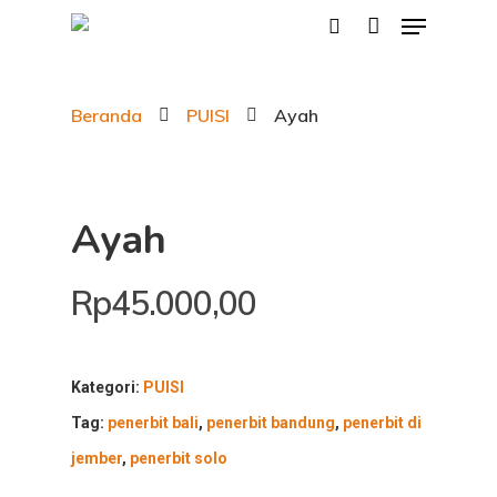
Beranda
PUISI
Ayah
Hit enter to search or ESC to close
Ayah
Rp
45.000,00
Kategori:
PUISI
Tag:
penerbit bali
,
penerbit bandung
,
penerbit di
jember
,
penerbit solo