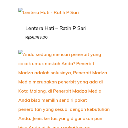
HOME
Lentera Hati – Ratih P Sari
PROFILE
Rp
56.789,00
KABAR LITER
CARA ORDER
PRODUK
KONTAK