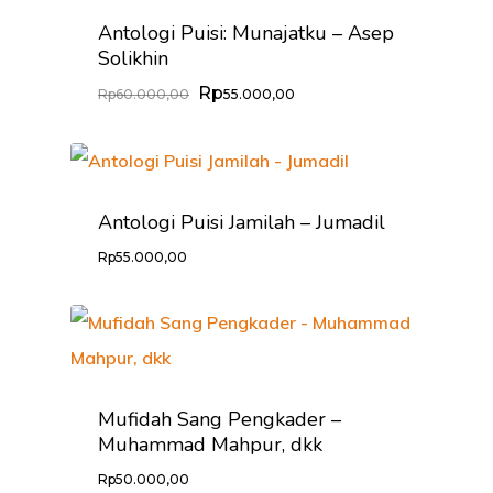
Antologi Puisi: Munajatku – Asep
Solikhin
Rp
Harga
Harga
Rp
60.000,00
55.000,00
Aslinya
Saat
Adalah:
Ini
Rp60.000,00.
Adalah:
Rp55.000,00.
Antologi Puisi Jamilah – Jumadil
Rp
55.000,00
Mufidah Sang Pengkader –
Muhammad Mahpur, dkk
Rp
50.000,00