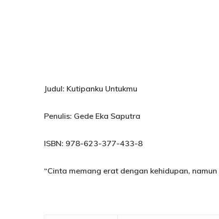
Hit enter to search or ESC to close
Judul: Kutipanku Untukmu
Penulis: Gede Eka Saputra
ISBN: 978-623-377-433-8
“Cinta memang erat dengan kehidupan, namun tu