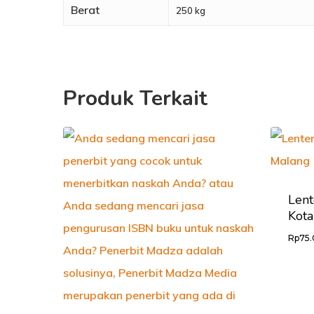
Berat
250 kg
Produk Terkait
Lent
Kot
Rp
75