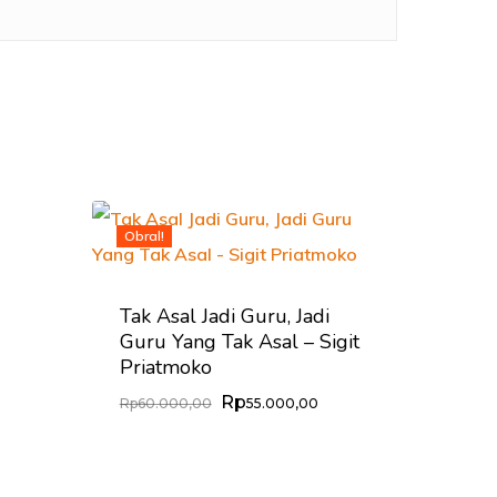
Obral!
Tak Asal Jadi Guru, Jadi
Guru Yang Tak Asal – Sigit
Priatmoko
Rp
Harga
Harga
Rp
60.000,00
55.000,00
Aslinya
Saat
Adalah:
Ini
Rp60.000,00.
Adalah: