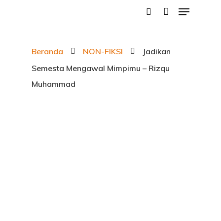
Beranda
NON-FIKSI
Jadikan
Hit enter to search or ESC to close
Semesta Mengawal Mimpimu – Rizqu
Muhammad