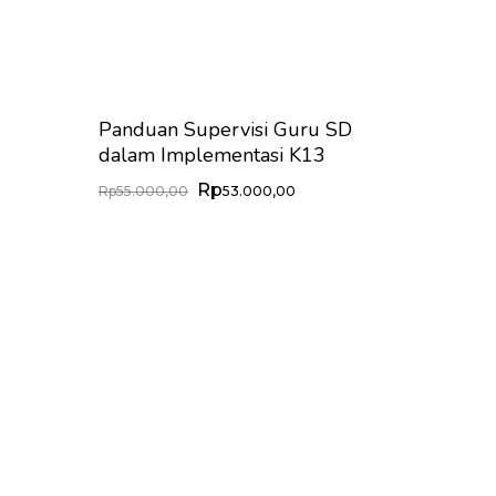
Panduan Supervisi Guru SD
dalam Implementasi K13
Rp
Harga
Harga
Rp
55.000,00
53.000,00
Aslinya
Saat
Adalah:
Ini
Rp55.000,00.
Adalah:
Rp53.000,00.