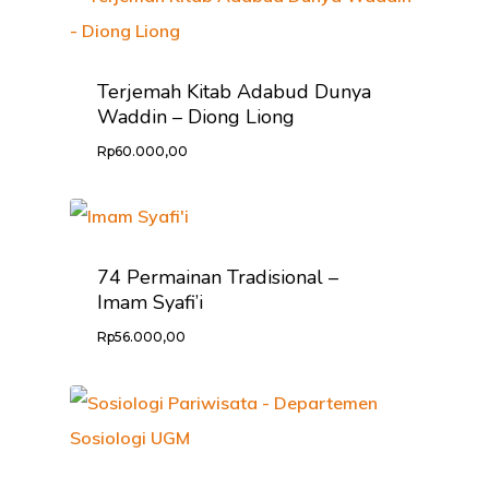
HOME
PROFILE
Terjemah Kitab Adabud Dunya
Waddin – Diong Liong
KABAR LITER
Rp
60.000,00
CARA ORDER
PRODUK
74 Permainan Tradisional –
KONTAK
Imam Syafi’i
Rp
56.000,00