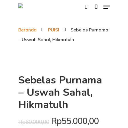
Beranda
PUISI
Sebelas Purnama
Hit enter to search or ESC to close
– Uswah Sahal, Hikmatulh
Sebelas Purnama
– Uswah Sahal,
Hikmatulh
Harga
Harga
Rp
55.000,00
Rp
60.000,00