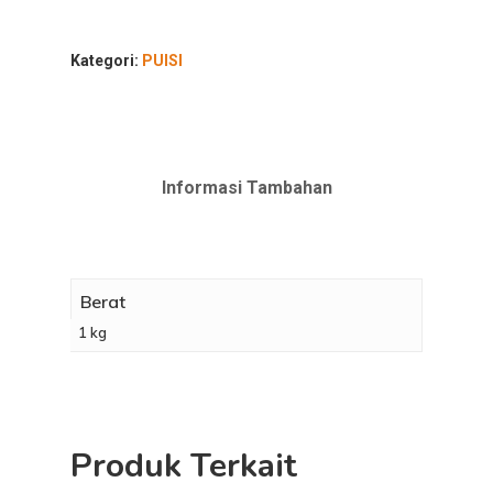
aslinya
saat
adalah:
ini
Rp60.000,00.
adalah:
Kategori:
PUISI
Rp55.00
Informasi Tambahan
Berat
1 kg
Produk Terkait