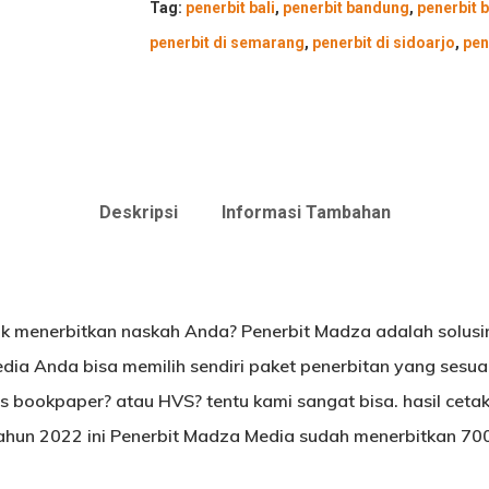
Tag:
penerbit bali
,
penerbit bandung
,
penerbit b
penerbit di semarang
,
penerbit di sidoarjo
,
pen
Deskripsi
Informasi Tambahan
k menerbitkan naskah Anda? Penerbit Madza adalah solusi
dia Anda bisa memilih sendiri paket penerbitan yang sesua
as bookpaper? atau HVS? tentu kami sangat bisa. hasil ceta
tahun 2022 ini Penerbit Madza Media sudah menerbitkan 700 