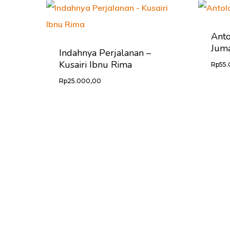
Anto
Juma
Indahnya Perjalanan –
Kusairi Ibnu Rima
Rp
55
Rp
25.000,00