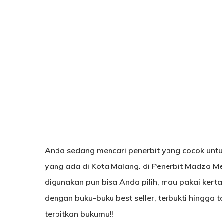
Hit enter to search or ESC to close
Anda sedang mencari penerbit yang cocok untu
yang ada di Kota Malang. di Penerbit Madza Me
digunakan pun bisa Anda pilih, mau pakai kert
dengan buku-buku best seller, terbukti hingga 
terbitkan bukumu!!