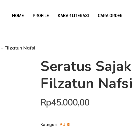
HOME
PROFILE
KABAR LITERASI
CARA ORDER
– Filzatun Nafsi
Seratus Saja
Filzatun Nafs
Rp
45.000,00
Kategori:
PUISI