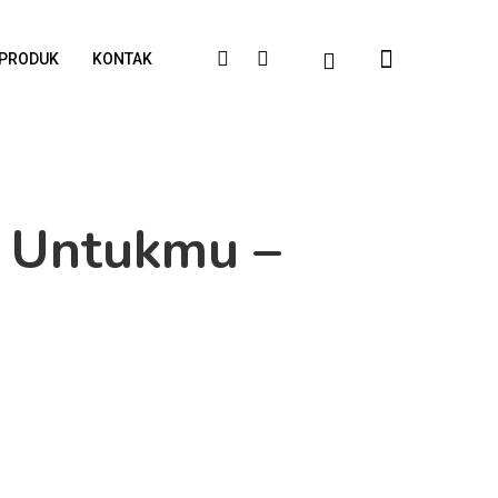
PRODUK
KONTAK
k Untukmu –
i