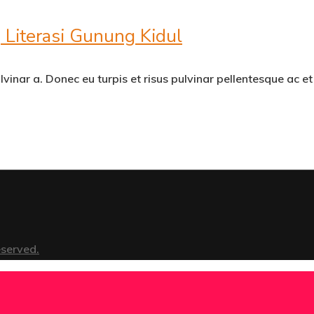
Literasi Gunung Kidul
inar a. Donec eu turpis et risus pulvinar pellentesque ac et
eserved.