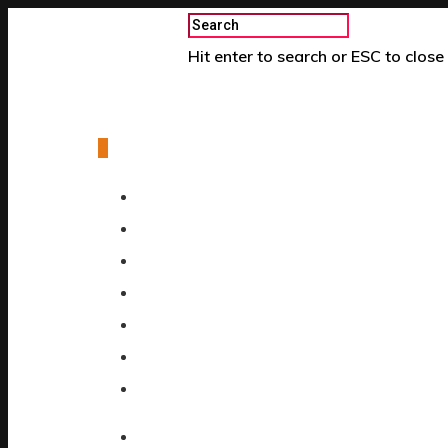
Hit enter to search or ESC to close
0
HOME
PROFILE
KABAR LITERASI
CARA ORDER
PRODUK
KONTAK