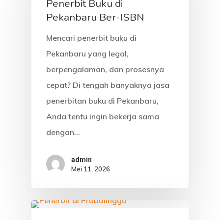
Penerbit Buku di
Pekanbaru Ber-ISBN
Mencari penerbit buku di
Pekanbaru yang legal,
berpengalaman, dan prosesnya
cepat? Di tengah banyaknya jasa
penerbitan buku di Pekanbaru,
Anda tentu ingin bekerja sama
dengan…
admin
Mei 11, 2026