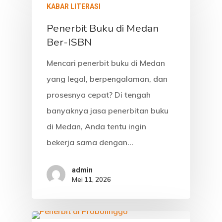
KABAR LITERASI
Penerbit Buku di Medan
Ber-ISBN
Mencari penerbit buku di Medan
yang legal, berpengalaman, dan
prosesnya cepat? Di tengah
banyaknya jasa penerbitan buku
di Medan, Anda tentu ingin
bekerja sama dengan…
admin
Mei 11, 2026