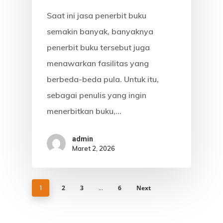
Saat ini jasa penerbit buku
semakin banyak, banyaknya
penerbit buku tersebut juga
menawarkan fasilitas yang
berbeda-beda pula. Untuk itu,
sebagai penulis yang ingin
menerbitkan buku,…
admin
Maret 2, 2026
2
3
6
Next
1
…