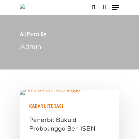
All Posts By
Hit enter to search or ESC to close
Admin
KABAR LITERASI
Penerbit Buku di
Probolinggo Ber-ISBN