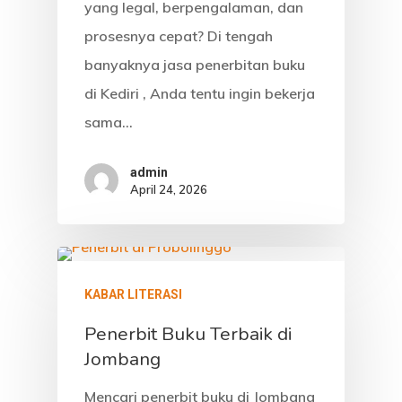
yang legal, berpengalaman, dan
prosesnya cepat? Di tengah
banyaknya jasa penerbitan buku
di Kediri , Anda tentu ingin bekerja
sama…
admin
April 24, 2026
KABAR LITERASI
Penerbit Buku Terbaik di
Jombang
Mencari penerbit buku di Jombang