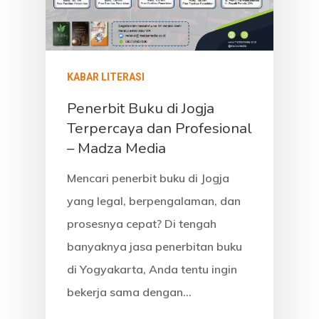
KABAR LITERASI
Penerbit Buku di Jogja
Terpercaya dan Profesional
– Madza Media
Mencari penerbit buku di Jogja
yang legal, berpengalaman, dan
prosesnya cepat? Di tengah
banyaknya jasa penerbitan buku
di Yogyakarta, Anda tentu ingin
bekerja sama dengan…