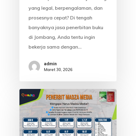
yang legal, berpengalaman, dan
prosesnya cepat? Di tengah
banyaknya jasa penerbitan buku
di Jombang, Anda tentu ingin
bekerja sama dengan…
admin
Maret 30, 2026