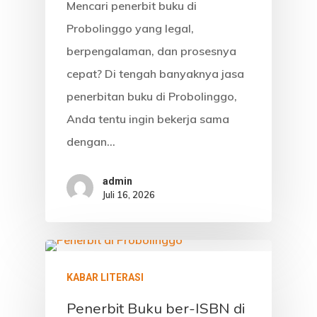
Mencari penerbit buku di
Probolinggo yang legal,
berpengalaman, dan prosesnya
cepat? Di tengah banyaknya jasa
penerbitan buku di Probolinggo,
Anda tentu ingin bekerja sama
dengan…
admin
Juli 16, 2026
KABAR LITERASI
Penerbit Buku ber-ISBN di