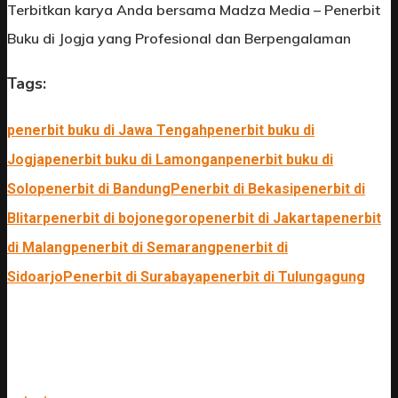
Terbitkan karya Anda bersama Madza Media – Penerbit
Buku di Jogja yang Profesional dan Berpengalaman
Tags:
penerbit buku di Jawa Tengah
penerbit buku di
Jogja
penerbit buku di Lamongan
penerbit buku di
Solo
penerbit di Bandung
Penerbit di Bekasi
penerbit di
Blitar
penerbit di bojonegoro
penerbit di Jakarta
penerbit
di Malang
penerbit di Semarang
penerbit di
Sidoarjo
Penerbit di Surabaya
penerbit di Tulungagung