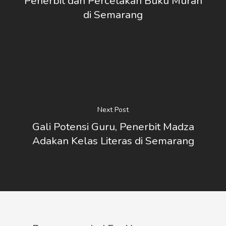
Penerbit dan Percetakan Buku Murah
di Semarang
PROFILE
KABAR LITER
CARA ORDER
PRODUK
Next Post
KONTAK
Gali Potensi Guru, Penerbit Madza
Adakan Kelas Literas di Semarang