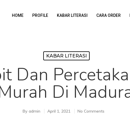
HOME
PROFILE
KABAR LITERASI
CARA ORDER
KABAR LITERASI
it Dan Percetak
Murah Di Madur
By
admin
April 1, 2021
No Comments