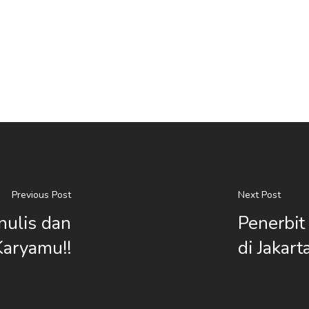
Previous Post
Next Post
nulis dan
Penerbit
Karyamu!!
di Jakart